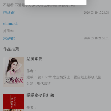
不錯看 不過錯字好多 人名也常搞錯 要很努力看
評論時間
2026-03-19 15:24:08
chinmeich
好看👍
評論時間
2026-03-18 21:36:51
作品推薦
惡魔索愛
作者：
選載： 第1163章 念念情深上：親自戴上那枚戒指
分類：
現代言情
隱隱幽夢見紅妝
作者：