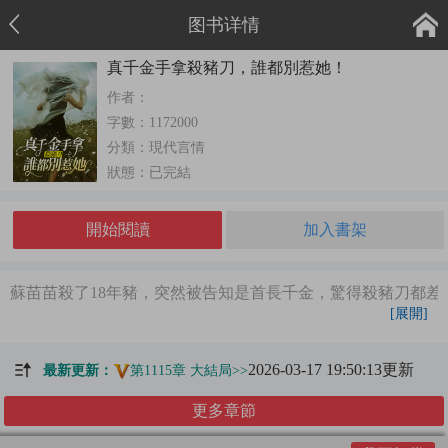
图书详情
真千金手拿殺豬刀，誰都別惹她！
作者：
字數：
1172000
分類：
現代言情
狀態：
已完結
開始閱讀
加入書架
蘇苗苗殺了18年豬，突然被告知是首長千金，驚得殺豬刀都
[展開]
2026-03-17 19:50:13更新
最新更新：
第1115章 大結局>>
更多章節