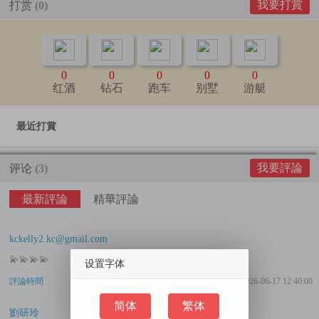
我要打賞
打赏
(0)
0
0
0
0
0
红酒
钻石
跑车
别墅
游艇
最近打賞
我要評論
评论
(3)
最新評論
精華評論
kckelly2.kc@gmail.com
💫💫💫💫
设置字体
評論時間
2026-06-17 12:40:00
简体
繁体
劉研玲