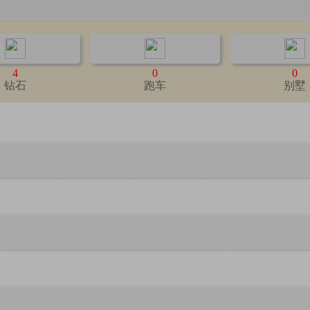
4
0
0
钻石
跑车
别墅