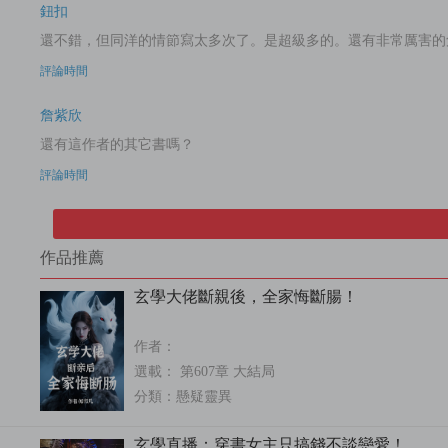
鈕扣
還不錯，但同洋的情節寫太多次了。是超級多的。還有非常厲害的
評論時間
詹紫欣
還有這作者的其它書嗎？
評論時間
作品推薦
玄學大佬斷親後，全家悔斷腸！
作者：
選載： 第607章 大結局
分類：
懸疑靈異
玄學直播：穿書女主只搞錢不談戀愛！