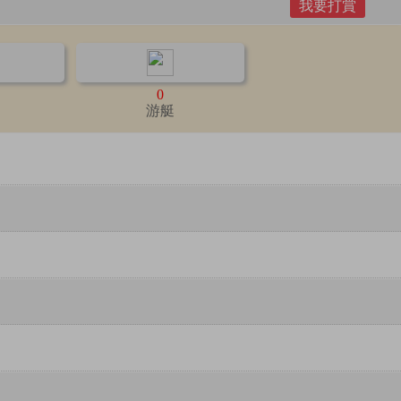
我要打賞
0
游艇