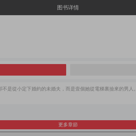
图书详情
的卻不是從小定下婚約的未婚夫，而是壹個她從電梯裏撿來的男人
更多章節