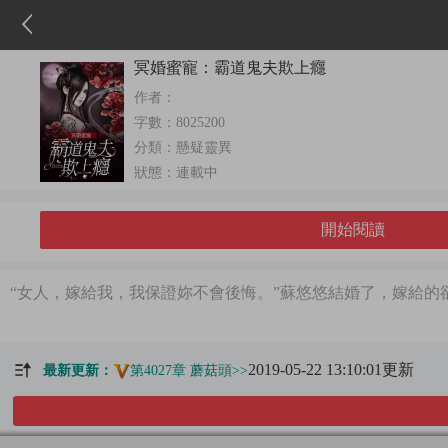
冥婚蜜寵：霸道鬼夫欺上癮
作者：
字數：
8025200
分類：
懸疑靈異
狀態：
連載中
開始閱讀
“女人，嫁給我，我保證妳不會後悔。”蘇悠悠結婚了，嫁給
2019-05-22 13:10:01更新
最新更新：
第4027章 蘑菇頭>>