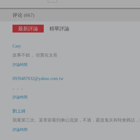
评论
(667)
最新評論
精華評論
Casy
故事不錯， 但實在太長
評論時間
0939487032@yahoo.com.tw
。。。
評論時間
劉上綺
我看第三次。某章節看到揪心流淚，不過，霸道鬼夫有時會葬話，
評論時間