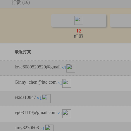
打赏
(16)
12
红酒
最近打賞
love6080520520@gmail
×1
Ginny_chen@htc.com
×1
ekids10847
×1
vg031119@gmail.com
×1
amy8230608
×1